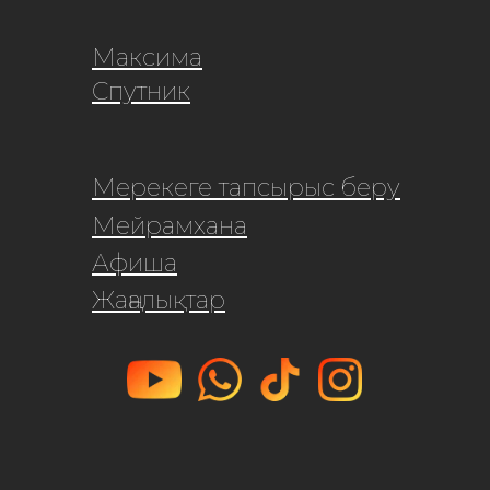
Максима
Спутник
Мерекеге тапсырыс беру
Мейрамхана
Афиша
Жаңалықтар