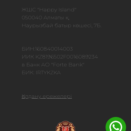
ЖШС "Happy Island"
050040 Алматы қ,
Наурызбай батыр көшесі, 7Б.
БИН:160840014003
ИИК KZ8196502F0016089234
в Банк АО "Forte Bank"
БИК: IRTYKZKA
Қолдану ережелері