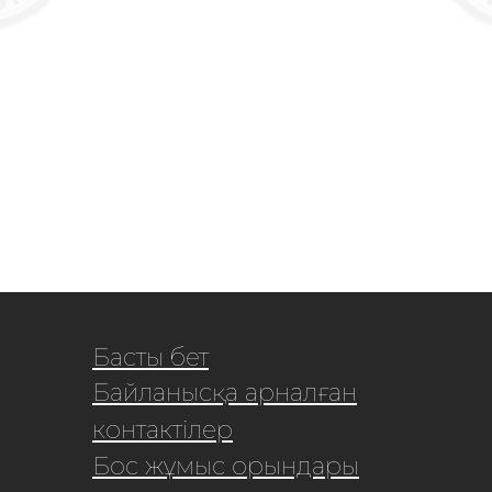
Басты бет
Байланысқа арналған
контактілер
Бос жұмыс орындары